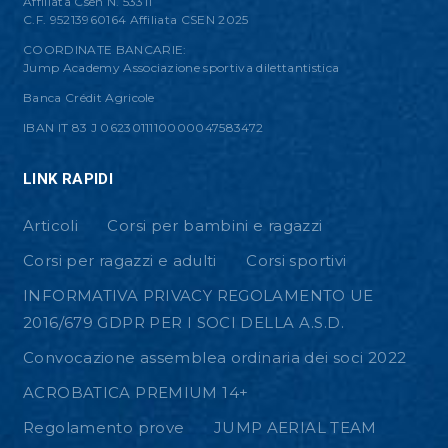
Affiliata Csen N. 53311
C.F. 95213960164 Affiliata CSEN 2025
COORDINATE BANCARIE:
Jump Academy Associazione sportiva dilettantistica
Banca Crédit Agricole
IBAN IT 83 J 0623011110000047583472
LINK RAPIDI
Articoli
Corsi per bambini e ragazzi
Corsi per ragazzi e adulti
Corsi sportivi
INFORMATIVA PRIVACY REGOLAMENTO UE
2016/679 GDPR PER I SOCI DELLA A.S.D.
Convocazione assemblea ordinaria dei soci 2022
ACROBATICA PREMIUM 14+
Regolamento prove
JUMP AERIAL TEAM