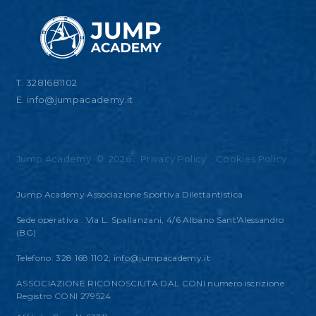
T. 3281681102
E.
info@jumpacademy.it
Jump Academy
©
2026
.
Privacy Policy
.
Cookies Policy
Jump Academy Associazione Sportiva Dilettantistica
Sede operativa : Via L. Spallanzani, 4/6 Albano Sant'Alessandro
(BG)
Telefono: 328 168 1102;
info@jumpacademy.it
ASSOCIAZIONE RICONOSCIUTA DAL CONI numero iscrizione
Registro CONI 279524