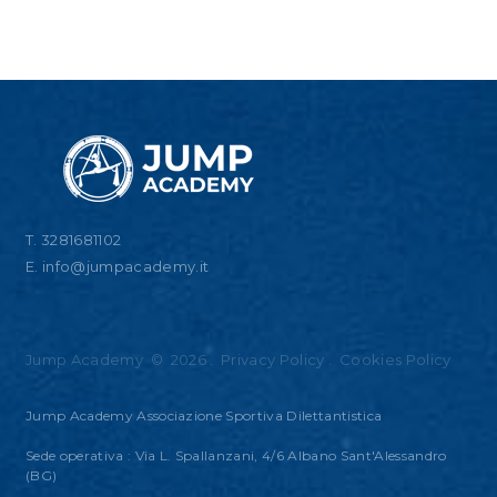
T. 3281681102
E.
info@jumpacademy.it
Jump Academy
©
2026
.
Privacy Policy
.
Cookies Policy
Jump Academy Associazione Sportiva Dilettantistica
Sede operativa : Via L. Spallanzani, 4/6 Albano Sant'Alessandro
(BG)