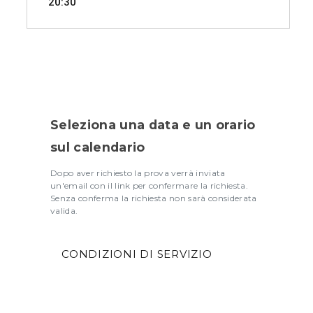
20:30
30/09/2026
Tessuti aerei premium
14+
90
Silvia
SELEZIONA
Seleziona una data e un orario
sul calendario
Dopo aver richiesto la prova verrà inviata
un'email con il link per confermare la richiesta.
Senza conferma la richiesta non sarà considerata
valida.
CONDIZIONI DI SERVIZIO