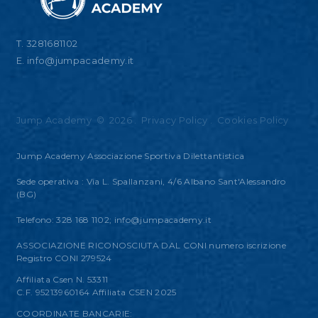
T. 3281681102
E.
info@jumpacademy.it
Jump Academy
©
2026
.
Privacy Policy
.
Cookies Policy
Jump Academy Associazione Sportiva Dilettantistica
Sede operativa : Via L. Spallanzani, 4/6 Albano Sant'Alessandro
(BG)
Telefono: 328 168 1102;
info@jumpacademy.it
ASSOCIAZIONE RICONOSCIUTA DAL CONI numero iscrizione
Registro CONI 279524
Affiliata Csen N. 53311
C.F. 95213960164 Affiliata CSEN 2025
COORDINATE BANCARIE: